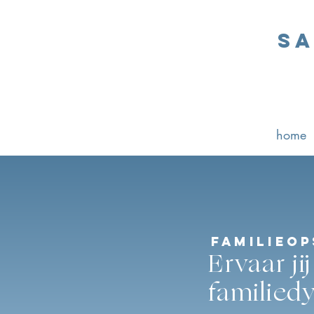
Sa
home
familieop
Ervaar j
familied