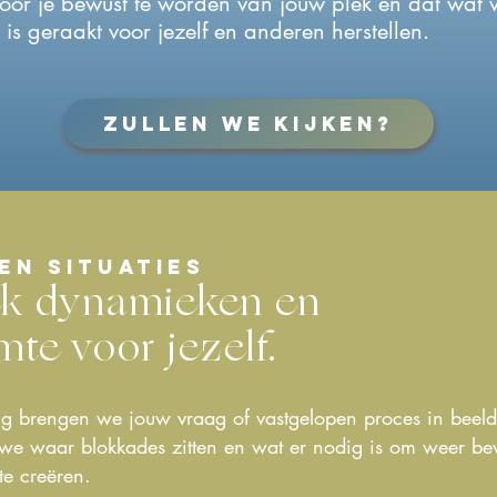
or je bewust te worden van jouw plek en dat wat va
 is geraakt voor jezelf en anderen herstellen.
Zullen we kijken?
en situaties
k dynamieken en
te voor jezelf.
ing brengen we jouw vraag of vastgelopen proces in beel
 we waar blokkades zitten en wat er nodig is om weer b
te creëren.