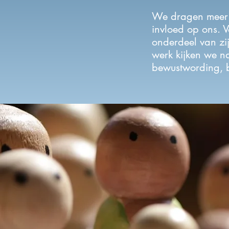
We dragen meer 
invloed op ons. V
onderdeel van zi
werk kijken we na
bewustwording, 