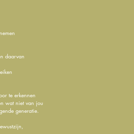
e nemen
ten daarvan
reiken
oor te erkennen
en wat niet van jou
lgende generatie.
ewustzijn,