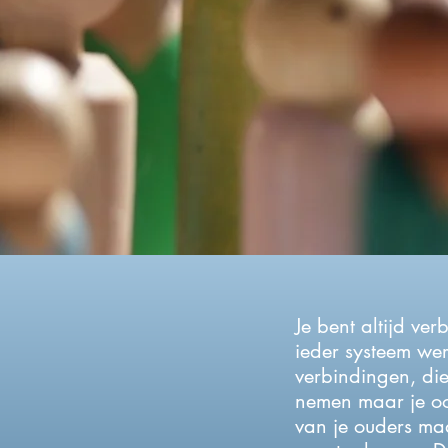
Je bent altijd ve
ieder systeem we
verbindingen, die
nemen maar je oo
van je ouders maa