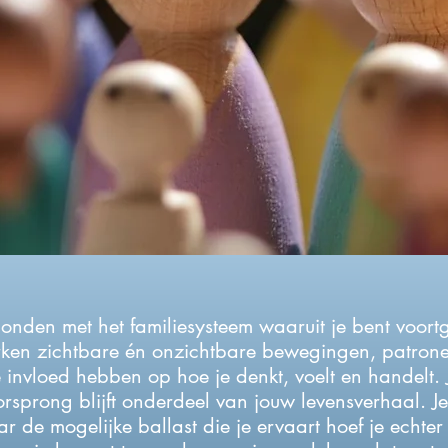
rbonden met het familiesysteem waaruit je bent voor
rken zichtbare én onzichtbare bewegingen, patron
 invloed hebben op hoe je denkt, voelt en handelt.
rsprong blijft onderdeel van jouw levensverhaal.
​ J
r de mogelijke ballast die je ervaart hoef je echte