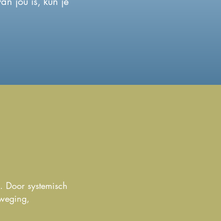
n jou is, kun je
d. Door systemisch
eweging,