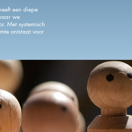
heeft een diepe
 waar we
or. Met systemisch
mte ontstaat voor