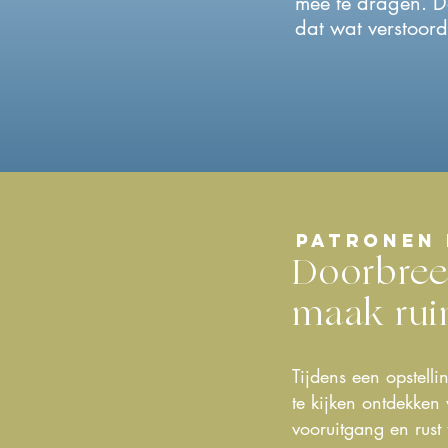
mee te dragen. Do
dat wat verstoord
patronen 
Doorbree
maak ruim
Tijdens een opstell
te kijken ontdekken
vooruitgang en rust 