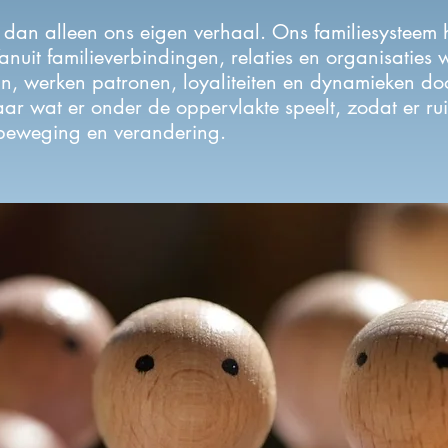
dan alleen ons eigen verhaal.
Ons familiesysteem 
anuit
familieverbindingen, relaties en organisaties
jn, werken patronen, loyaliteiten en dynamieken do
ar wat er onder de oppervlakte speelt, zodat er rui
beweging en verandering.