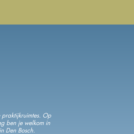
 praktijkruimtes. Op
g ben je welkom in
in Den Bosch.