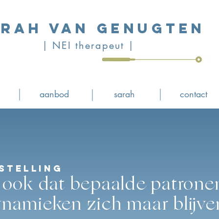
rah van Genugten
| NEI therapeut |
aanbod
sarah
contact
stelling
ij ook dat bepaalde patrone
ynamieken zich maar blijve