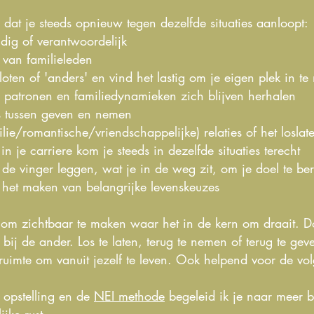
 dat je steeds opnieuw tegen dezelfde situaties aanloopt:
uldig of verantwoordelijk
 van familieleden
sloten of 'anders' en vind het lastig om je eigen plek in t
e patronen en familiedynamieken zich blijven herhalen
s tussen geven en nemen
milie/romantische/vriendschappelijke) relaties of het losla
n je carriere kom je steeds in dezelfde situaties terecht
 de vinger leggen, wat je in de weg zit, om je doel te be
ij het maken van belangrijke levenskeuzes
t om zichtbaar te maken waar het in de kern om draait. D
 bij de ander. Los te laten, terug te nemen of terug te gev
r ruimte om vanuit jezelf te leven. Ook helpend voor de vo
 opstelling en de
NEI methode
begeleid ik je naar meer b