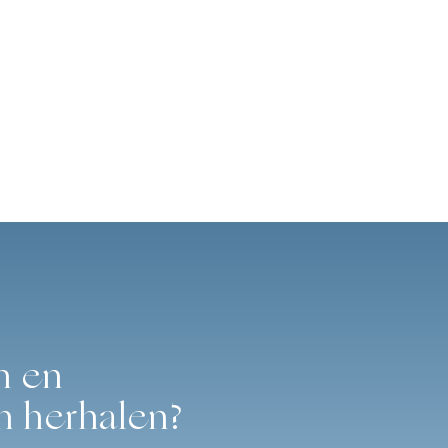
n en
n herhalen?