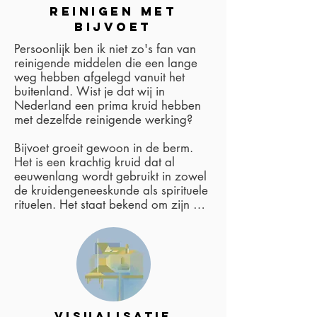
reinigen met
BIJVoet
Persoonlijk ben ik niet zo's fan van 
reinigende middelen die een lange 
weg hebben afgelegd vanuit het 
buitenland. Wist je dat wij in 
Nederland een prima kruid hebben 
met dezelfde reinigende werking? 

Bijvoet groeit gewoon in de berm. 
Het is een krachtig kruid dat al 
eeuwenlang wordt gebruikt in zowel 
de kruidengeneeskunde als spirituele 
rituelen. Het staat bekend om zijn 
aardende, beschermende en 
zuiverende werking.

Traditioneel wordt bijvoet ingezet om:

- energie in huis te reinigen,

- intuïtie en dromen te versterken,

- spanning en onrust los te laten

visualisatie