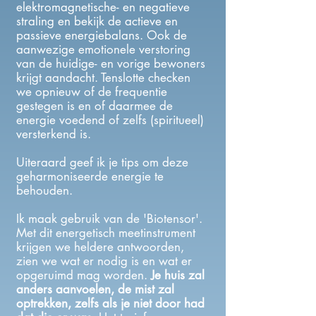
elektromagnetische- en negatieve
die ineens beginnen te vertellen of 
straling en bekijk de actieve en
beter slapen. Verbanden worden 
passieve energiebalans. Ook de
gelegd en oorzaken worden helder. 
aanwezige emotionele verstoring
Fysieke of mentale klachten 
van de huidige- en vorige bewoners
verzachten of verdwijnen.

krijgt aandacht. Tenslotte checken
we opnieuw of de frequentie
​Het is mooi en intens werk. Het 
gestegen is en of daarmee de
vraagt een open hart een een 
energie voedend of zelfs (spiritueel)
scherpe geest. Alles kan, ik sta 
versterkend is.
nergens meer van te kijken. Of ik het 
spannend vind? Nee. Ik vertrouw er 
Uiteraard geef ik je tips om deze
op dat wat er gebeurt het juiste is en 
geharmoniseerde energie te
precies datgene wat nodig is."  - 
behouden.
Sarah
Ik maak gebruik van de 'Biotensor'.
Met dit energetisch meetinstrument
krijgen we heldere antwoorden,
zien we wat er nodig is en wat er
opgeruimd mag worden.
Je huis zal
anders aanvoelen, de mist zal
optrekken, zelfs als je niet door had