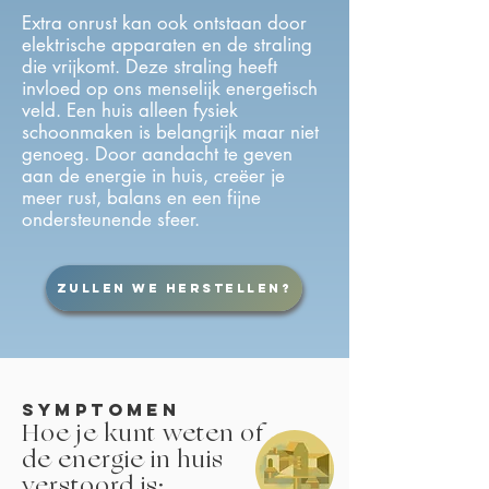
Extra onrust kan ook ontstaan door
elektrische apparaten en de straling
die vrijkomt. Deze straling heeft
invloed op ons menselijk energetisch
veld. Een huis alleen fysiek
schoonmaken is belangrijk maar niet
genoeg. Door aandacht te geven
aan de energie in huis, creëer je
meer rust, balans en een fijne
ondersteunende sfeer.
Zullen we herstellen?
symptomen
Hoe je kunt weten of
de energie in huis
verstoord is: