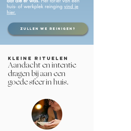
dat die er was.
Het tarief van een
huis- of werkplek reinging
vind je
hier.
Zullen we reinigen?
kleine rituelen
Aandacht en intentie
dragen bij
aan
een
goede sfeer in huis.